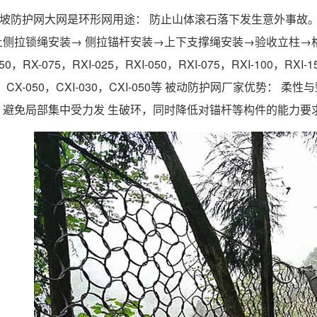
被动边坡防护网大网是环形网用途： 防止山体滚石落下发生意外事故
上侧拉锁绳安装→ 侧拉锚杆安装→上下支撑绳安装→验收立柱→
50，RX-075，RXI-025，RXI-050，RXI-075，RXI-100，RXI-15
030，CX-050，CXI-030，CXI-050等 被动防护网厂家优
，避免局部集中受力发 生破环，同时降低对锚杆等构件的能力要