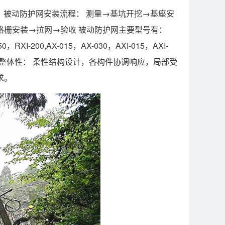
。 被动防护网安装流程： 测量→基坑开挖→基座安
格栅安装→拉网→验收 被动防护网主要型号有：
0，RXI-200,AX-015，AX-030，AXI-015，AXI-
势： 柔性与整体性： 柔性结构设计，各构件协调响应，局部受
求。