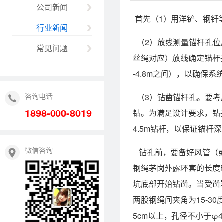
公司新闻
首先（1）用洋铲、钢钎
行业新闻
（2）放线测量锚杆孔位。
常见问题
丝绳对应）放线确定锚杆孔
-4.8m之间），以确
咨询电话
（3）钻凿锚杆孔。要考
1898-000-8019
钻。为满足设计要求，钻孔
4.5m钻杆，以保证锚杆
微信咨询
钻孔前，要备好风管（或
钢绳茅岗外露环套的长度
坑底部开始钻凿。当受凿
两股钢绳间夹角为15-
5cm以上，孔径不小于φ